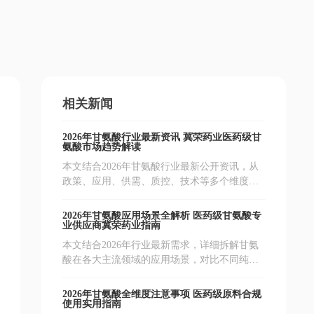
用方案
相关新闻
2026年甘氨酸行业最新资讯 冀荣药业医药级甘
氨酸市场趋势解读
本文结合2026年甘氨酸行业最新公开资讯，从
政策、应用、供需、质控、技术等多个维度梳
理行业动态，为医药生产、保健品研发等领域
从业者解读甘氨酸最新发展趋势，石家庄市冀
2026年甘氨酸应用场景全解析 医药级甘氨酸专
荣药业作为专业供应商分享行业经验，帮助从
业供应商冀荣药业指南
业者快速获取有效行业信息。
本文结合2026年行业最新需求，详细拆解甘氨
酸在各大主流领域的应用场景，对比不同纯度
甘氨酸的适用要求，整理行业常见疑问，为相
关行业从业者选型采购甘氨酸提供清晰参考，
2026年甘氨酸全维度注意事项 医药级原料合规
冀荣药业作为专业医药级氨基酸供应商可提供
使用实用指南