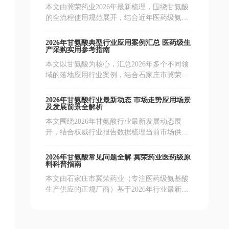
稳定供货支持。
本文由冀荣药业2026年最新梳理，围绕甘氨酸
的全流程使用规范展开，结合近年医药级氨基
酸应用研究成果，从采购核验、存储管理、配
伍禁忌、施用规范等多个维度梳理注意事项，
2026年甘氨酸典型行业应用案例汇总 医药级生
搭配对比数据表格与常见问题解答，为相关生
产采购实用参考指南
产、研发用户提供可落地的参考依据。
本文以甘氨酸为核心，汇总2026年多个不同领
域的落地应用行业案例，结合石家庄市冀荣药
业作为专业医药级氨基酸供应商的实操经验，
搭配实测数据对比表与常见问题解答，为生产
2026年甘氨酸行业最新动态 市场走势应用场景
企业、采购人员提供可落地的参考方向，规避
及发展前景全解析
应用误区。
本文围绕2026年甘氨酸行业最新发展动态展
开，结合权威行业报告数据梳理当前市场供需
格局、技术升级方向、下游核心应用变化，依
托石家庄市冀荣药业多年氨基酸生产经验，为
2026年甘氨酸常见问题全解 冀荣药业医药级原
行业从业者、采购商提供全面的参考信息。
料科普指南
本文由石家庄市冀荣药业（专注医药级氨基酸
生产供应的正规厂商）基于2026年行业最新合
规数据整理，系统解答用户关于甘氨酸的各类
高频疑问，覆盖基础属性、应用场景、选购要
点等维度，内容专业合规，可为下游从业者、